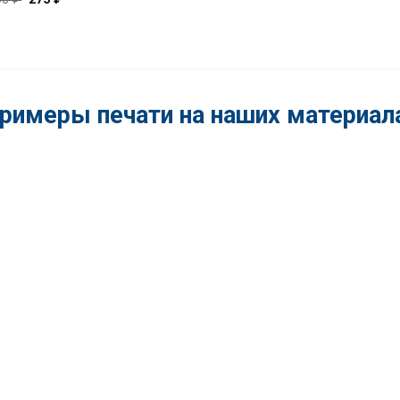
цена
цена:
составляла
275 ₽.
300 ₽.
римеры печати на наших материал