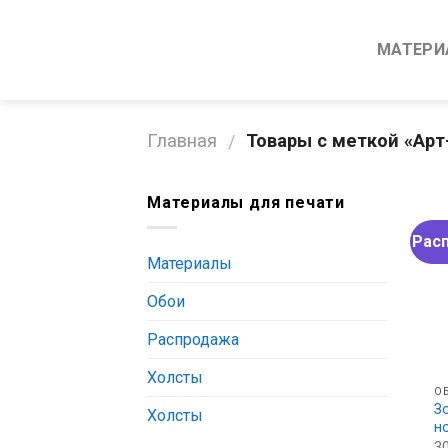
Skip
to
МАТЕРИ
content
Главная
Товары с меткой «Арт
/
Материалы для печати
Рас
Материалы
Обои
Распродажа
Холсты
О
З
Холсты
н
3