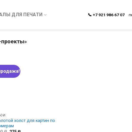
АЛЫ ДЛЯ ПЕЧАТИ
📞 +7 921 986 67 07
п
-проекты»
продажа!
БОИ
олотой холст для картин по
омерам
Первоначальная
Текущая
00
₽
275
₽