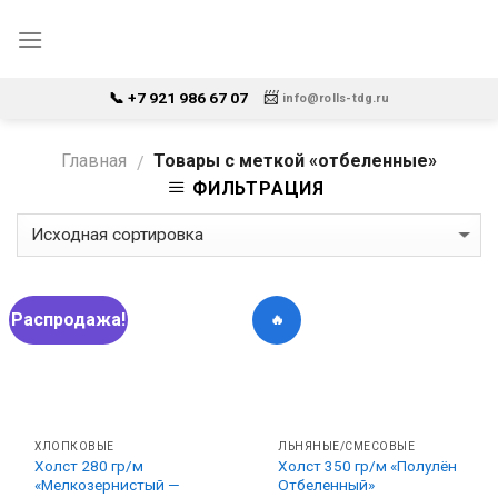
Skip
to
content
📨
📞 +7 921 986 67 07
info@rolls-tdg.ru
Главная
Товары с меткой «отбеленные»
/
ФИЛЬТРАЦИЯ
Распродажа!
🔥
ХЛОПКОВЫЕ
ЛЬНЯНЫЕ/СМЕСОВЫЕ
Холст 280 гр/м
Холст 350 гр/м «Полулён
«Мелкозернистый —
Отбеленный»