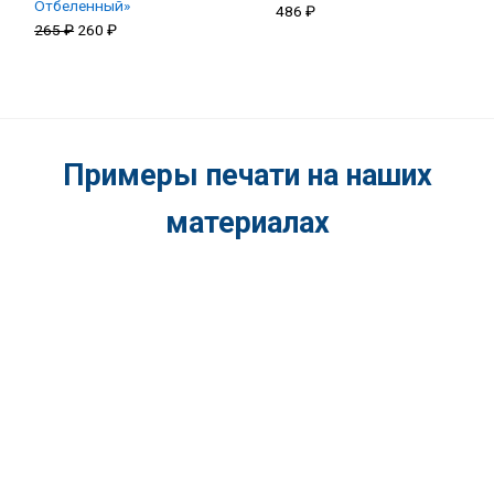
Отбеленный»
486
₽
Первоначальная
Текущая
265
₽
260
₽
цена
цена:
составляла
260 ₽.
265 ₽.
Примеры печати на наших
материалах