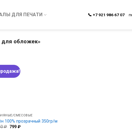
АЛЫ ДЛЯ ПЕЧАТИ
📞 +7 921 986 67 07
п
н для обложек»
продажа!
ЬНЯНЫЕ/СМЕСОВЫЕ
ён 100% прозрачный 350гр/м
Первоначальная
Текущая
50
₽
799
₽
цена
цена: