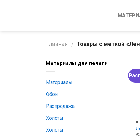
Skip
to
МАТЕРИ
content
Главная
Товары с меткой «Лё
/
Материалы для печати
Рас
Материалы
Обои
Распродажа
Холсты
Л
Л
Холсты
9