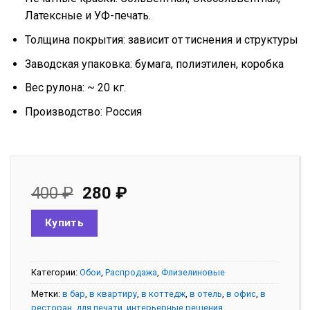
Латексные и УФ-печать.
Толщина покрытия: зависит от тиснения и структуры
Заводская упаковка: бумага, полиэтилен, коробка
Вес рулона: ~ 20 кг.
Производство: Россия
Первоначальная
Текущая
400
₽
280
₽
цена
цена:
составляла
280 ₽.
Купить
400 ₽.
Категории:
Обои
,
Распродажа
,
Флизелиновые
Метки:
в бар
,
в квартиру
,
в коттедж
,
в отель
,
в офис
,
в
ресторан
,
для печати
,
интерьерные решения