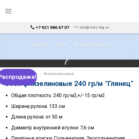
Skip
to
content
+7 921 986 67 07
info@rolls-tdg.ru
Главная
Обои
Флизелиновые
/
/
Главная
Обои
Флизелиновые
/
/
Распродажа!
Обои флизелиновые 240 гр/м “Глянец”
Общая плотность: 240 гр/м2;+/-15 гр/м2
Ширина рулона: 133 см
Длина рулона: от 50 м
Диаметр внутренней втулки: 7,6 см
Печатные краски: Сольвентная, Экосольвентная,