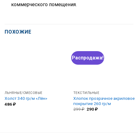
коммерческого помещения.
ПОХОЖИЕ
Распродажа!
ЛЬНЯНЫЕ/СМЕСОВЫЕ
ТЕКСТИЛЬНЫЕ
Хлопок прозрачное акриловое
Холст 340 гр/м «Лён»
покрытие 260 гр/м
486
₽
Первоначальная
Текущая
299
₽
290
₽
цена
цена:
составляла
290 ₽.
299 ₽.