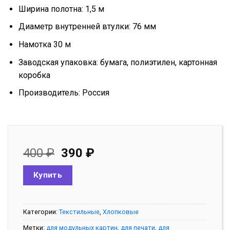
Ширина полотна: 1,5 м
Диаметр внутренней втулки: 76 мм
Намотка 30 м
Заводская упаковка: бумага, полиэтилен, картонная
коробка
Производитель: Россия
Первоначальная
Текущая
400
₽
390
₽
цена
цена:
составляла
390 ₽.
Купить
400 ₽.
Категории:
Текстильные
,
Хлопковые
Метки:
для модульных картин
,
для печати
,
для