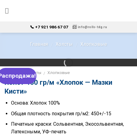
Skip
to
content
📨
📞 +7 921 986 67 07
info@rolls-tdg.ru
Главная
Холсты
Хлопковые
/
/
Главная
Холсты
Хлопковые
/
/
Распродажа!
Холст 450 гр/м «Хлопок — Мазки
Кисти»
Основа: Хлопок 100%
Общая плотность покрытия гр/м2: 450+/-15
Печатные краски: Сольвентная, Экосольвентная,
Латексными, УФ-печать