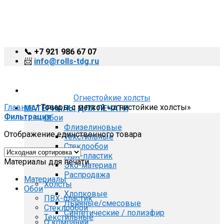
Skip
to
content
📞 +7 921 986 67 07
📨
info@rolls-tdg.ru
Огнестойкие холсты
Главная
/
Товары с меткой «огнестойкие холсты»
МАТЕРИАЛЫ ДЛЯ ПЕЧАТИ
Фильтрация
Обои
Флизелиновые
Отображение единственного товара
Текстильные
Стеклообои
ПВХ-пластик
Материалы для печати
Эко-материал
Распродажа
Материалы
Холсты
Обои
Хлопковые
ПВХ-пластик
Льняные/смесовые
Стеклообои
Синтетические / полиэфир
Текстильные
О компании