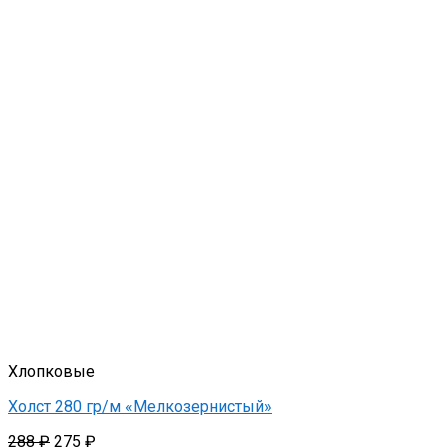
Хлопковые
Холст 280 гр/м «Мелкозернистый»
Первоначальная
Текущая
288
₽
275
₽