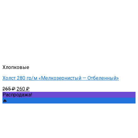
Хлопковые
Холст 280 гр/м «Мелкозернистый — Отбеленный»
Первоначальная
Текущая
265
₽
260
₽
цена
цена:
Распродажа!
составляла
260 ₽.
🔥
265 ₽.