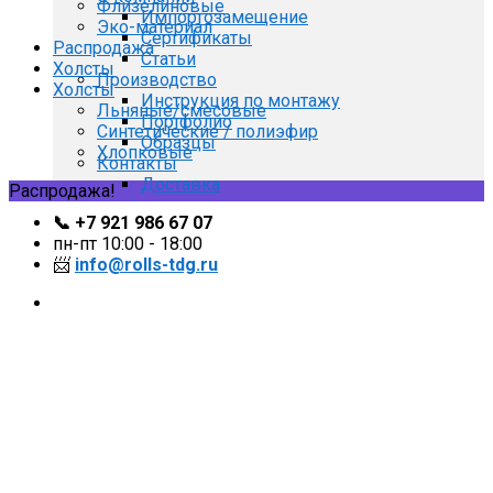
Флизелиновые
Импортозамещение
Эко-материал
Сертификаты
Распродажа
Статьи
Холсты
Производство
Холсты
Инструкция по монтажу
Льняные/смесовые
Портфолио
Синтетические / полиэфир
Образцы
Хлопковые
Контакты
Доставка
Распродажа!
📞 +7 921 986 67 07
пн-пт 10:00 - 18:00
📨
info@rolls-tdg.ru